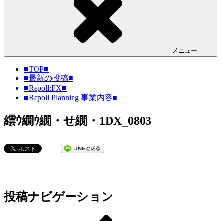
メニュー
■TOP■
■最新の投稿■
■Repoll:FX■
■Repoll Planning 事業内容■
繧ｳ繝ｳ繝・せ繝・1DX_0803
投稿ナビゲーション