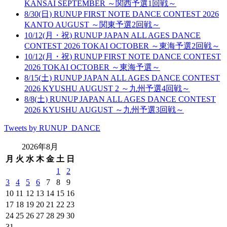
KANSAI SEPTEMBER ～関西予選1回戦～
8/30(日) RUNUP FIRST NOTE DANCE CONTEST 2026
KANTO AUGUST ～関東予選2回戦～
10/12(月・祝) RUNUP JAPAN ALL AGES DANCE
CONTEST 2026 TOKAI OCTOBER ～東海予選2回戦～
10/12(月・祝) RUNUP FIRST NOTE DANCE CONTEST
2026 TOKAI OCTOBER ～東海予選～
8/15(土) RUNUP JAPAN ALL AGES DANCE CONTEST
2026 KYUSHU AUGUST 2 ～九州予選4回戦～
8/8(土) RUNUP JAPAN ALL AGES DANCE CONTEST
2026 KYUSHU AUGUST ～九州予選3回戦～
Tweets by RUNUP_DANCE
2026年8月
月
火
水
木
金
土
日
1
2
3
4
5
6
7
8
9
10
11
12
13
14
15
16
17
18
19
20
21
22
23
24
25
26
27
28
29
30
31