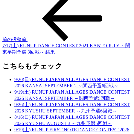
前の投稿
前
7/17(土) RUNUP DANCE CONTEST 2021 KANTO JULY ～関
東早期予選 3回戦～ 結果
こちらもチェック
9/20(日) RUNUP JAPAN ALL AGES DANCE CONTEST
2026 KANSAI SEPTEMBER 2 ～関西予選6回戦～
9/19(土) RUNUP JAPAN ALL AGES DANCE CONTEST
2026 KANSAI SEPTEMBER ～関西予選5回戦～
9/26(土) RUNUP JAPAN ALL AGES DANCE CONTEST
2026 KYUSHU SEPTEMBER ～九州予選6回戦～
8/16(日) RUNUP JAPAN ALL AGES DANCE CONTEST
2026 KYUSHU AUGUST 3 ～九州予選5回戦～
9/19(土) RUNUP FIRST NOTE DANCE CONTEST 2026