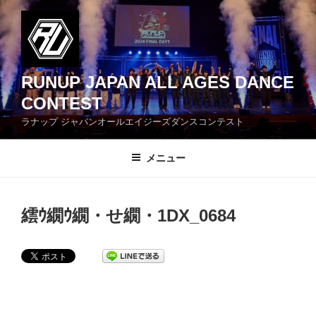
コ
ン
テ
ン
ツ
RUNUP JAPAN ALL AGES DANCE
へ
CONTEST
ス
ラナップ ジャパンオールエイジーズダンスコンテスト
キ
ッ
メニュー
プ
繧ｳ繝ｳ繝・せ繝・1DX_0684