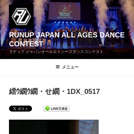
コ
ン
テ
ン
ツ
RUNUP JAPAN ALL AGES DANCE
へ
CONTEST
ス
ラナップ ジャパンオールエイジーズダンスコンテスト
キ
ッ
メニュー
プ
繧ｳ繝ｳ繝・せ繝・1DX_0517