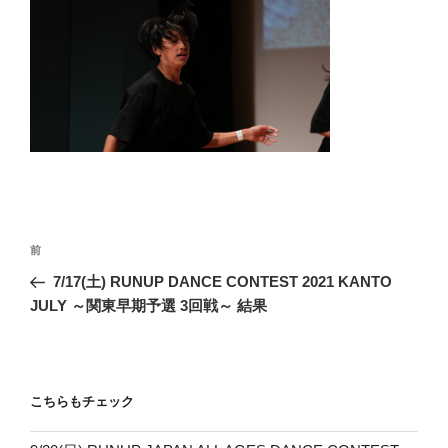
投
前
前
稿
の
7/17(土) RUNUP DANCE CONTEST 2021 KANTO
ナ
投
JULY ～関東早期予選 3回戦～ 結果
ビ
稿
ゲ
ー
こちらもチェック
シ
ョ