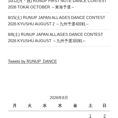
10/12(月・祝) RUNUP FIRST NOTE DANCE CONTEST
2026 TOKAI OCTOBER ～東海予選～
8/15(土) RUNUP JAPAN ALL AGES DANCE CONTEST
2026 KYUSHU AUGUST 2 ～九州予選4回戦～
8/8(土) RUNUP JAPAN ALL AGES DANCE CONTEST
2026 KYUSHU AUGUST ～九州予選3回戦～
Tweets by RUNUP_DANCE
2026年8月
月
火
水
木
金
土
日
1
2