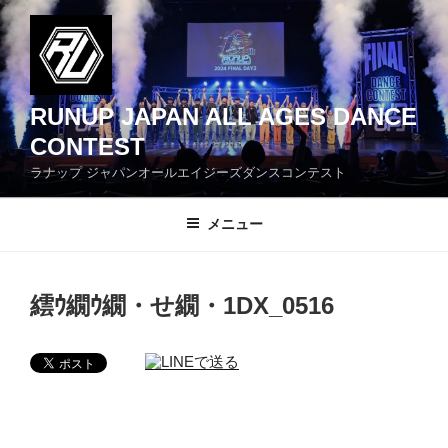
コ
ン
テ
ン
ツ
RUNUP JAPAN ALL AGES DANCE
へ
CONTEST
ス
ラナップ ジャパンオールエイジーズダンスコンテスト
キ
ッ
メニュー
プ
繧ｳ繝ｳ繝・せ繝・1DX_0516