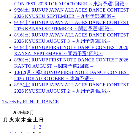
CONTEST 2026 TOKAI OCTOBER ～東海予選2回戦～
9/26(土) RUNUP JAPAN ALL AGES DANCE CONTEST
2026 KYUSHU SEPTEMBER ～九州予選6回戦～
9/19(土) RUNUP JAPAN ALL AGES DANCE CONTEST
2026 KANSAI SEPTEMBER ～関西予選5回戦～
8/16(日) RUNUP JAPAN ALL AGES DANCE CONTEST
2026 KYUSHU AUGUST 3 ～九州予選5回戦～
9/19(土) RUNUP FIRST NOTE DANCE CONTEST 2026
KANSAI SEPTEMBER ～関西予選1回戦～
8/30(日) RUNUP FIRST NOTE DANCE CONTEST 2026
KANTO AUGUST ～関東予選2回戦～
10/12(月・祝) RUNUP FIRST NOTE DANCE CONTEST
2026 TOKAI OCTOBER ～東海予選～
8/15(土) RUNUP JAPAN ALL AGES DANCE CONTEST
2026 KYUSHU AUGUST 2 ～九州予選4回戦～
Tweets by RUNUP_DANCE
2026年8月
月
火
水
木
金
土
日
1
2