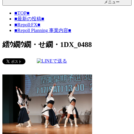
メニュー
■TOP■
■最新の投稿■
■Repoll:FX■
■Repoll Planning 事業内容■
繧ｳ繝ｳ繝・せ繝・1DX_0488