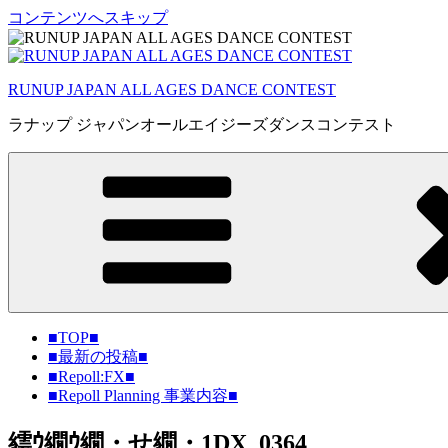
コンテンツへスキップ
RUNUP JAPAN ALL AGES DANCE CONTEST
ラナップ ジャパンオールエイジーズダンスコンテスト
■TOP■
■最新の投稿■
■Repoll:FX■
■Repoll Planning 事業内容■
繧ｳ繝ｳ繝・せ繝・1DX_0364