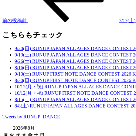
前の投稿
前
7/17(
こちらもチェック
9/20(日) RUNUP JAPAN ALL AGES DANCE CONTES
9/19(土) RUNUP JAPAN ALL AGES DANCE CONTE
9/26(土) RUNUP JAPAN ALL AGES DANCE CONTE
8/16(日) RUNUP JAPAN ALL AGES DANCE CONTE
9/19(土) RUNUP FIRST NOTE DANCE CONTEST 2
8/30(日) RUNUP FIRST NOTE DANCE CONTEST 2
10/12(月・祝) RUNUP JAPAN ALL AGES DANCE CO
10/12(月・祝) RUNUP FIRST NOTE DANCE CONTES
8/15(土) RUNUP JAPAN ALL AGES DANCE CONTE
8/8(土) RUNUP JAPAN ALL AGES DANCE CONTES
Tweets by RUNUP_DANCE
2026年8月
月
火
水
木
金
土
日