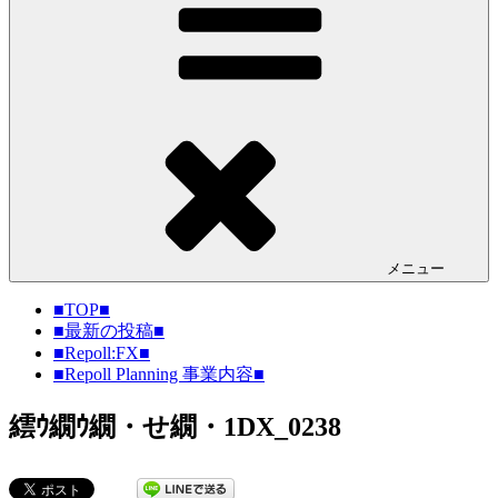
メニュー
■TOP■
■最新の投稿■
■Repoll:FX■
■Repoll Planning 事業内容■
繧ｳ繝ｳ繝・せ繝・1DX_0238