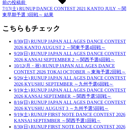
前の投稿
前
7/17(土) RUNUP DANCE CONTEST 2021 KANTO JULY ～関
東早期予選 3回戦～ 結果
こちらもチェック
8/30(日) RUNUP JAPAN ALL AGES DANCE CONTEST
2026 KANTO AUGUST 2 ～関東予選4回戦～
9/20(日) RUNUP JAPAN ALL AGES DANCE CONTEST
2026 KANSAI SEPTEMBER 2 ～関西予選6回戦～
10/12(月・祝) RUNUP JAPAN ALL AGES DANCE
CONTEST 2026 TOKAI OCTOBER ～東海予選2回戦～
9/26(土) RUNUP JAPAN ALL AGES DANCE CONTEST
2026 KYUSHU SEPTEMBER ～九州予選6回戦～
9/19(土) RUNUP JAPAN ALL AGES DANCE CONTEST
2026 KANSAI SEPTEMBER ～関西予選5回戦～
8/16(日) RUNUP JAPAN ALL AGES DANCE CONTEST
2026 KYUSHU AUGUST 3 ～九州予選5回戦～
9/19(土) RUNUP FIRST NOTE DANCE CONTEST 2026
KANSAI SEPTEMBER ～関西予選1回戦～
8/30(日) RUNUP FIRST NOTE DANCE CONTEST 2026