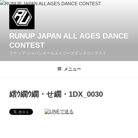
コ
ン
テ
ン
ツ
RUNUP JAPAN ALL AGES DANCE
へ
CONTEST
ス
ラナップ ジャパンオールエイジーズダンスコンテスト
キ
ッ
メニュー
プ
繧ｳ繝ｳ繝・せ繝・1DX_0030