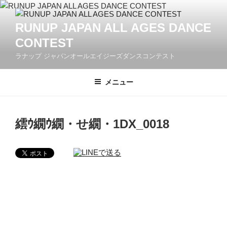
コ
ン
RUNUP JAPAN ALL AGES DANCE
テ
CONTEST
ン
ツ
ラナップ ジャパンオールエイジーズダンスコンテスト
へ
ス
メニュー
キ
ッ
プ
繧ｳ繝ｳ繝・せ繝・1DX_0018
投