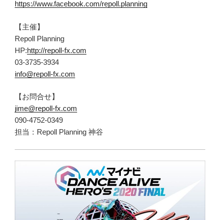
https://www.facebook.com/repoll.planning
【主催】
Repoll Planning
HP:
http://repoll-fx.com
03-3735-3934
info@repoll-fx.com
【お問合せ】
jime@repoll-fx.com
090-4752-0349
担当：Repoll Planning 神谷