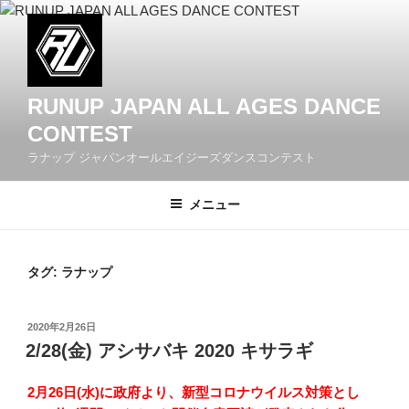
コ
ン
テ
ン
ツ
RUNUP JAPAN ALL AGES DANCE
へ
CONTEST
ス
ラナップ ジャパンオールエイジーズダンスコンテスト
キ
ッ
メニュー
プ
タグ: ラナップ
投
2020年2月26日
稿
2/28(金) アシサバキ 2020 キサラギ
日:
2月26日(水)に政府より、新型コロナウイルス対策とし