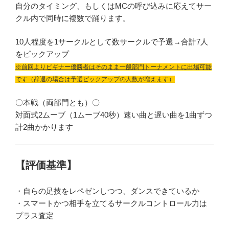
自分のタイミング、もしくはMCの呼び込みに応えてサー
クル内で同時に複数で踊ります。
10人程度を1サークルとして数サークルで予選→合計7人
をピックアップ
※前回よりビギナー優勝者はそのまま一般部門トーナメントに出場可能
です（辞退の場合は予選ピックアップの人数が増えます）
〇本戦（両部門とも）〇
対面式2ムーブ（1ムーブ40秒）速い曲と遅い曲を1曲ずつ
計2曲かかります
【評価基準】
・自らの足技をレペゼンしつつ、ダンスできているか
・スマートかつ相手を立てるサークルコントロール力は
プラス査定