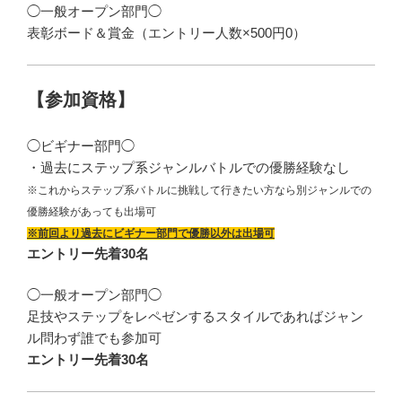
◯一般オープン部門◯
表彰ボード＆賞金（エントリー人数×500円0）
【参加資格】
◯ビギナー部門◯
・過去にステップ系ジャンルバトルでの優勝経験なし
※これからステップ系バトルに挑戦して行きたい方なら別ジャンルでの
優勝経験があっても出場可
※前回より過去にビギナー部門で優勝以外は出場可
エントリー先着30名
◯一般オープン部門◯
足技やステップをレペゼンするスタイルであればジャン
ル問わず誰でも参加可
エントリー先着30名