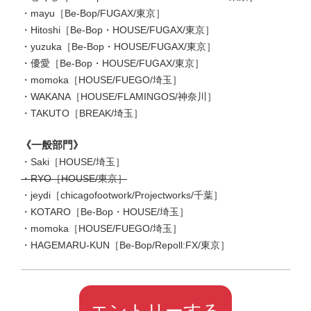
・mayu［Be-Bop/FUGAX/東京］
・Hitoshi［Be-Bop・HOUSE/FUGAX/東京］
・yuzuka［Be-Bop・HOUSE/FUGAX/東京］
・優愛［Be-Bop・HOUSE/FUGAX/東京］
・momoka［HOUSE/FUEGO/埼玉］
・WAKANA［HOUSE/FLAMINGOS/神奈川］
・TAKUTO［BREAK/埼玉］
《一般部門》
・Saki［HOUSE/埼玉］
・RYO［HOUSE/東京］
・jeydi［chicagofootwork/Projectworks/千葉］
・KOTARO［Be-Bop・HOUSE/埼玉］
・momoka［HOUSE/FUEGO/埼玉］
・HAGEMARU-KUN［Be-Bop/Repoll:FX/東京］