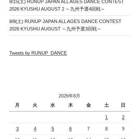
8/15(土) RUNUP JAPAN ALL AGES DANCE CONTEST
2026 KYUSHU AUGUST 2 ～九州予選4回戦～
8/8(土) RUNUP JAPAN ALL AGES DANCE CONTEST
2026 KYUSHU AUGUST ～九州予選3回戦～
Tweets by RUNUP_DANCE
2026年8月
月
火
水
木
金
土
日
1
2
3
4
5
6
7
8
9