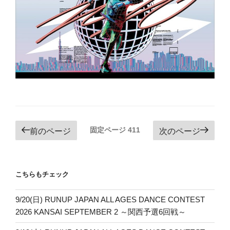
投
固定ページ
411
前のページ
次のページ
稿
ナ
ビ
こちらもチェック
ゲ
ー
9/20(日) RUNUP JAPAN ALL AGES DANCE CONTEST
2026 KANSAI SEPTEMBER 2 ～関西予選6回戦～
シ
ョ