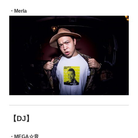
・Merla
【DJ】
・MEGA☆音