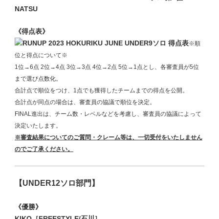
《得点表》
※順
位と得点について※
1位→6点 2位→4点 3位→3点 4位→2点 5位→1点とし、各審査員が5位
まで選び点数化。
合計点で順位をつけ、1点でも獲得したチームまでの得点を公開。
合計点が同点の場合は、審査員の協議で順位を決定。
FINAL進出は、チーム数・レベルなどを考慮し、審査員の協議によって
決定いたします。
※審査結果についてのご質問・クレーム等
は、一切受付をいたしません
のでご了承ください。
【UNDER12ソロ部門】
《優勝》
KIKO［FREESTYLE/石川］