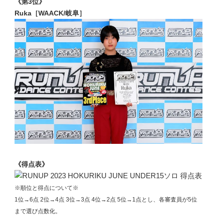
《第3位》
Ruka［WAACK/岐阜］
《得点表》
※順位と得点について※
1位→6点 2位→4点 3位→3点 4位→2点 5位→1点とし、各審査員が5位
まで選び点数化。