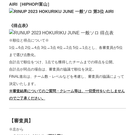
AIRI［HIPHOP/富山］
《得点表》
※順位と得点について※
1位→6点 2位→4点 3位→3点 4位→2点 5位→1点とし、各審査員が5位
まで選び点数化。
合計点で順位をつけ、1点でも獲得したチームまでの得点を公開。
合計点が同点の場合は、審査員の協議で順位を決定。
FINAL進出は、チーム数・レベルなどを考慮し、審査員の協議によって
決定いたします。
※審査結果についてのご質問・クレーム等
は、一切受付をいたしません
のでご了承ください。
【審査員】
※左から