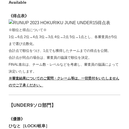
《得点表》
※順位と得点について※
1位→6点 2位→4点 3位→3点 4位→2点 5位→1点とし、各審査員が5位
まで選び点数化。
合計点で順位をつけ、1点でも獲得したチームまでの得点を公開。
合計点が同点の場合は、審査員の協議で順位を決定。
FINAL進出は、チーム数・レベルなどを考慮し、審査員の協議によって
決定いたします。
※審査結果についてのご質問・クレーム等
は、一切受付をいたしません
のでご了承ください。
【UNDER9ソロ部門】
《優勝》
ひなと［LOCK/岐阜］