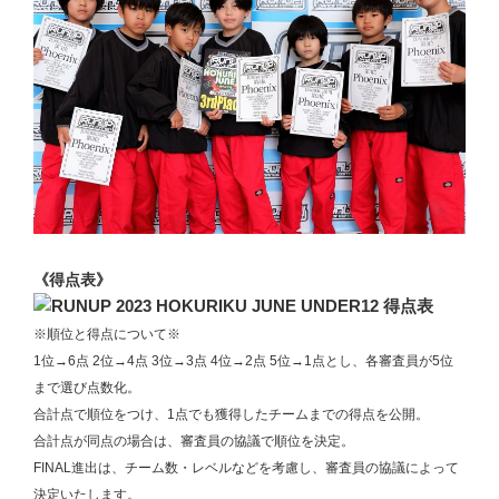
《得点表》
※順位と得点について※
1位→6点 2位→4点 3位→3点 4位→2点 5位→1点とし、各審査員が5位
まで選び点数化。
合計点で順位をつけ、1点でも獲得したチームまでの得点を公開。
合計点が同点の場合は、審査員の協議で順位を決定。
FINAL進出は、チーム数・レベルなどを考慮し、審査員の協議によって
決定いたします。