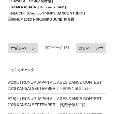
・SAYAKA［SK-II／羽叶蘭］
・AYAKA ASADA［Drip nuts JAM］
・NECCHI［Coolio／PROPS DANCE STUDIO］
投
固定ページ
176
前のページ
次のページ
稿
ナ
ビ
こちらもチェック
ゲ
ー
9/20(日) RUNUP JAPAN ALL AGES DANCE CONTEST
2026 KANSAI SEPTEMBER 2 ～関西予選6回戦～
シ
ョ
9/19(土) RUNUP JAPAN ALL AGES DANCE CONTEST
ン
2026 KANSAI SEPTEMBER ～関西予選5回戦～