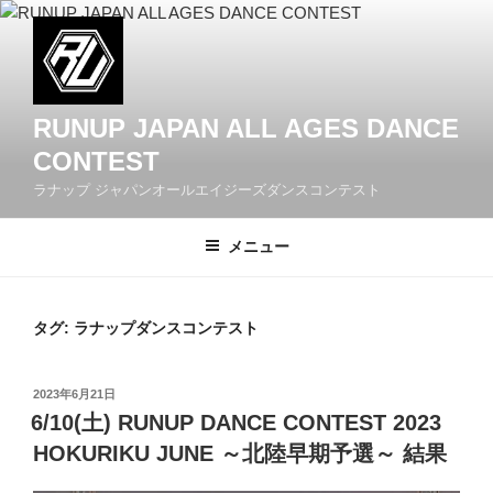
コ
ン
テ
ン
ツ
RUNUP JAPAN ALL AGES DANCE
へ
CONTEST
ス
ラナップ ジャパンオールエイジーズダンスコンテスト
キ
ッ
メニュー
プ
タグ: ラナップダンスコンテスト
投
2023年6月21日
稿
6/10(土) RUNUP DANCE CONTEST 2023
日:
HOKURIKU JUNE ～北陸早期予選～ 結果