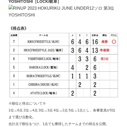
YOSHITOSHI［LOCK/岐阜］
《得点表》
※順位と得点について※
1位→6点 2位→4点 3位→3点 4位→2点 5位→1点とし、各審査員が5位
まで選び点数化。
合計点で順位をつけ、1点でも獲得したチームまでの得点を公開。