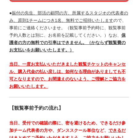
●
振付の先生、部活の顧問の方、所属するスタジオの代表者の
み、原則1チームにつき1名、無料でご招待いたします
ので、
事前にご連絡くださいませ。（観覧事前予約時に、観覧事前
予約人数とは別に、お名前を記載してください。）なお、
保
護者の方の無料での引率はできません。（かならず観覧費の
お支払いをお願いいたします。）
当日、一度お支払いいただきました観覧チケットのキャンセ
ル、購入代金の払い戻しは、如何なる理由がありましても不
可となりますので、お間違えのないよう、ご理解とご協力を
お願いいたします。
【観覧事前予約の流れ】
当日、受付での確認の際に、密を避けるため、できるだけ参
加チーム代表者の方や、ダンススクール単位など、
できるだ
けまとめてご予約いただきますよう、ご協力をお願いいたし