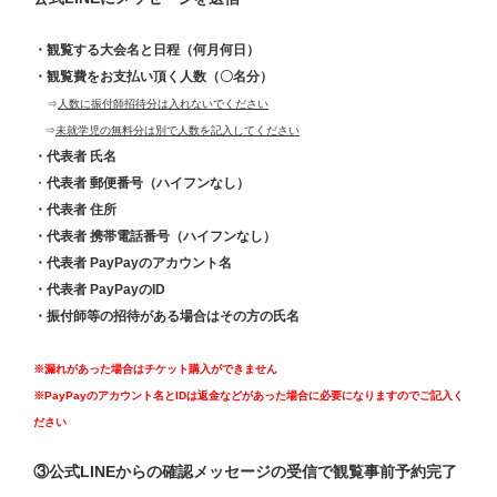
・観覧する大会名と日程（何月何日）
・観覧費をお支払い頂く人数（〇名分）
⇒
人数に振付師招待分は入れないでください
⇒
未就学児の無料分は別で人数を記入してください
・代表者 氏名
・
代表者 郵便番号（ハイフンなし）
・代表者 住所
・代表者 携帯電話番号（ハイフンなし）
・代表者 PayPayのアカウント名
・代表者 PayPayのID
・振付師等の招待がある場合はその方の氏名
※漏れがあった場合はチケット購入ができません
※PayPayのアカウント名とIDは返金などがあった場合に必要になりますのでご記入く
ださい
③公式LINEからの確認メッセージの受信で観覧事前予約完了