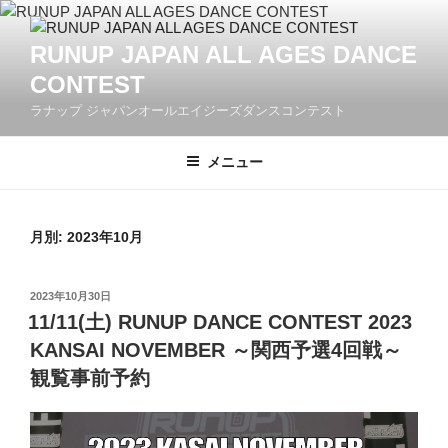
コ
ン
RUNUP JAPAN ALL AGES DANCE
テ
CONTEST
ン
ツ
ラナップ ジャパンオールエイジーズダンスコンテスト
へ
ス
メニュー
キ
ッ
プ
月別: 2023年10月
投
2023年10月30日
稿
11/11(土) RUNUP DANCE CONTEST 2023
日:
KANSAI NOVEMBER ～関西予選4回戦～
観覧事前予約