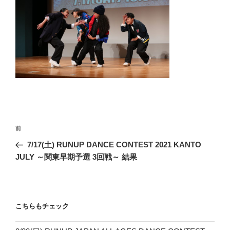
投
前
前
稿
の
7/17(土) RUNUP DANCE CONTEST 2021 KANTO
ナ
投
JULY ～関東早期予選 3回戦～ 結果
ビ
稿
ゲ
ー
こちらもチェック
シ
ョ