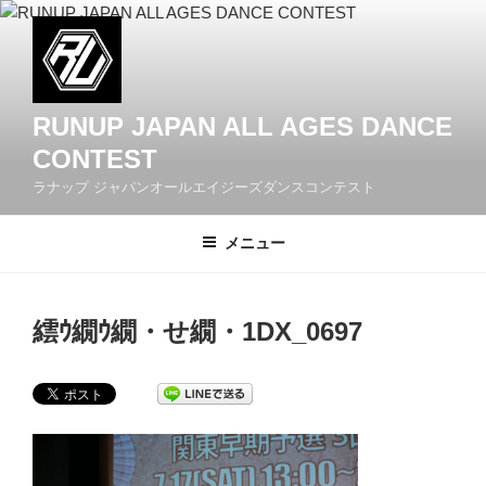
コ
ン
テ
ン
ツ
RUNUP JAPAN ALL AGES DANCE
へ
CONTEST
ス
ラナップ ジャパンオールエイジーズダンスコンテスト
キ
ッ
メニュー
プ
繧ｳ繝ｳ繝・せ繝・1DX_0697