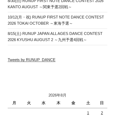
8/30(日) RUNUP FIRST NOTE DANCE CONTEST 2026
KANTO AUGUST ～関東予選2回戦～
10/12(月・祝) RUNUP FIRST NOTE DANCE CONTEST
2026 TOKAI OCTOBER ～東海予選～
8/15(土) RUNUP JAPAN ALL AGES DANCE CONTEST
2026 KYUSHU AUGUST 2 ～九州予選4回戦～
Tweets by RUNUP_DANCE
2026年8月
月
火
水
木
金
土
日
1
2