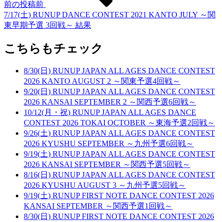
前の投稿
前
7/17(土) RUNUP DANCE CONTEST 2021 KANTO JULY ～関
東早期予選 3回戦～ 結果
こちらもチェック
8/30(日) RUNUP JAPAN ALL AGES DANCE CONTEST
2026 KANTO AUGUST 2 ～関東予選4回戦～
9/20(日) RUNUP JAPAN ALL AGES DANCE CONTEST
2026 KANSAI SEPTEMBER 2 ～関西予選6回戦～
10/12(月・祝) RUNUP JAPAN ALL AGES DANCE
CONTEST 2026 TOKAI OCTOBER ～東海予選2回戦～
9/26(土) RUNUP JAPAN ALL AGES DANCE CONTEST
2026 KYUSHU SEPTEMBER ～九州予選6回戦～
9/19(土) RUNUP JAPAN ALL AGES DANCE CONTEST
2026 KANSAI SEPTEMBER ～関西予選5回戦～
8/16(日) RUNUP JAPAN ALL AGES DANCE CONTEST
2026 KYUSHU AUGUST 3 ～九州予選5回戦～
9/19(土) RUNUP FIRST NOTE DANCE CONTEST 2026
KANSAI SEPTEMBER ～関西予選1回戦～
8/30(日) RUNUP FIRST NOTE DANCE CONTEST 2026