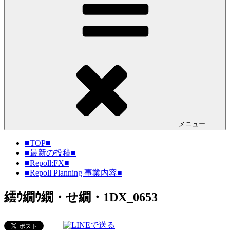
メニュー
■TOP■
■最新の投稿■
■Repoll:FX■
■Repoll Planning 事業内容■
繧ｳ繝ｳ繝・せ繝・1DX_0653