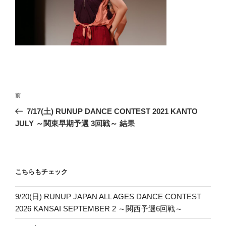
投
前
前
稿
の
7/17(土) RUNUP DANCE CONTEST 2021 KANTO
ナ
投
JULY ～関東早期予選 3回戦～ 結果
ビ
稿
ゲ
ー
こちらもチェック
シ
ョ
9/20(日) RUNUP JAPAN ALL AGES DANCE CONTEST
ン
2026 KANSAI SEPTEMBER 2 ～関西予選6回戦～