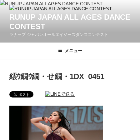
コ
ン
RUNUP JAPAN ALL AGES DANCE
テ
CONTEST
ン
ツ
ラナップ ジャパンオールエイジーズダンスコンテスト
へ
ス
メニュー
キ
ッ
プ
繧ｳ繝ｳ繝・せ繝・1DX_0451