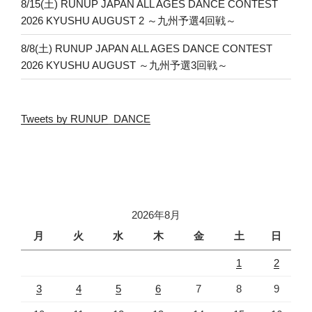
8/15(土) RUNUP JAPAN ALL AGES DANCE CONTEST
2026 KYUSHU AUGUST 2 ～九州予選4回戦～
8/8(土) RUNUP JAPAN ALL AGES DANCE CONTEST
2026 KYUSHU AUGUST ～九州予選3回戦～
Tweets by RUNUP_DANCE
2026年8月
月
火
水
木
金
土
日
1
2
3
4
5
6
7
8
9